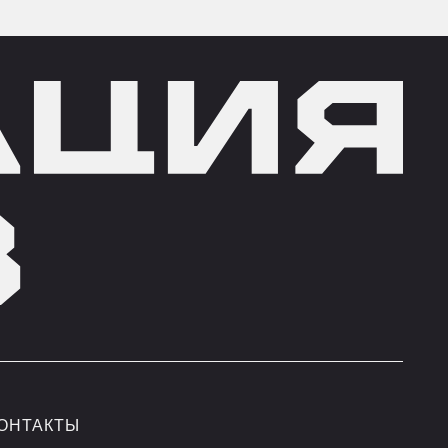
 37
RP.MOSCOW
 ОГРАНИЧЕННОЙ
НОСТЬЮ «КОРПОРАЦИЯ
25212, МОСКВА,
Е Ш., Д. 22, ЭТ/ПОМ/