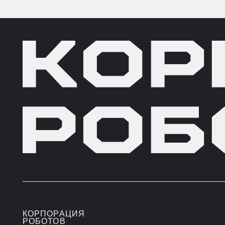
КОРПОРАЦИЯ
ПРО
РОБОТОВ
О
РОБО
КОМПАНИИ
НАПРАВЛЕНИЯ
РОБ
МИССИЯ И
АРХ
ЦЕЛИ
КОМАНДА
КУЛ
ВАКАНСИИ
НОВОСТИ И
СТАТЬИ
ПУБЛИКАЦИИ В
СМИ
ПАРТНЁРЫ
Оставаясь на нашем сайте, вы соглашаетесь с испол