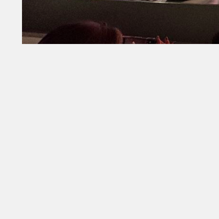
Го
об
3D
Да