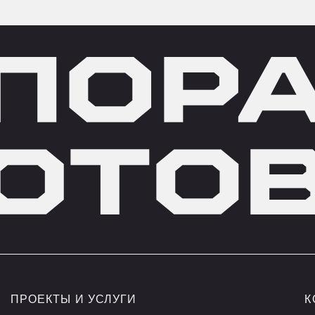
ЕКТЫ И УСЛУГИ
КОНТАКТЫ
СТАНЦИЯ
+7 495 147 45
ОАГЕНТСТВО
INFO@ROBOCO
ИТЕКТОРЫ РОБОТОВ
ОБЩЕСТВО С
ИБИНПРО
ОТВЕТСТВЕН
РОБОТОВ», 1
ЛЕНИНГРАДСКО
ОФ 1/III/28Д
ьзованием файлов cookie.
Политика