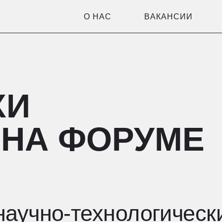
О НАС
ВАКАНСИИ
ПРОЕКТЫ+
И
А ФОРУМЕ
чно-технологический ф
ллект машин и механизм