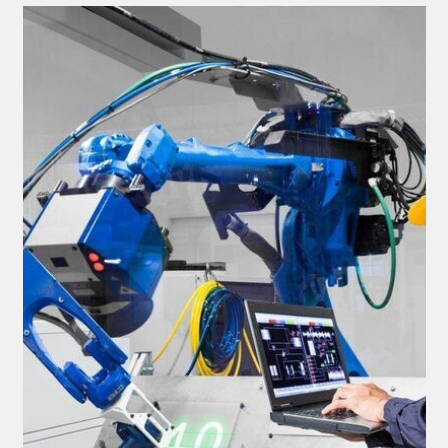
Выбор сварочного робота начинается
с анализа производства. Важно изучить
специфику вашего предприятия и его
потребности. Определите, какие
сварочные операции необходимы,
с какими материалами вы будете
работать и какого размера будут детали.
Особое внимание уделите
производственным объемам и графику.
Оцените, сколько сварных соединений
нужно делать ежедневно или
ежемесячно, и учтите перспективы роста.