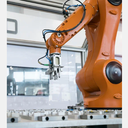
РОБОТОВ
Армированные сварочные роботы
Армированные роботы — популярный
тип сварочного оборудования. Они
известны своей надежностью
и универсальностью. Их осевая
конструкция напоминает металлический
каркас с несколькими степенями
свободы. Это позволяет выполнять
сложные сварочные задачи.
Основные характеристики:
Высокая жесткость конструкции —
обеспечивает стабильность при
работе с крупными деталями
Широкий радиус действия —