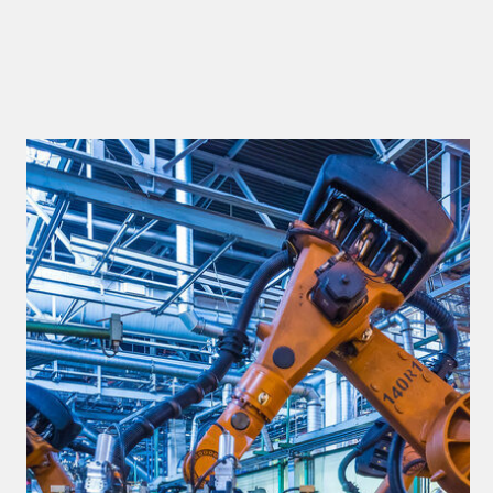
Регулярное обслуживание и диагностика
Профилактическое обслуживание —
залог стабильной работы сварочного
робота. Регулярная проверка
механических деталей, контроль
состояния инструментов и диагностика
электроники помогают избежать
серьезных поломок.
Современные системы мониторинга
роботов оснащены множеством
датчиков, которые непрерывно
отслеживают важные параметры работы.
Они измеряют температуру ключевых