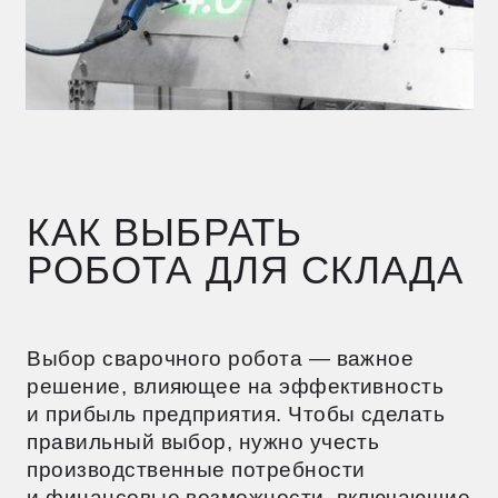
БЮДЖЕТ
И СТОИМОСТЬ
Прежде чем купить сварочного робота,
нужно провести тщательный анализ. При
планировании нужно учитывать
не только цену робота,
но и сопутствующие расходы
на установку, обслуживание
и материалы.
Важно рассчитать затраты на обучение
сотрудников, техническую поддержку
и программное обеспечение. Необходимо
оценить срок окупаемости оборудования,
учитывая его производительность
и частоту использования.
Также следует учесть расходы
на интеграцию робота в существующие
производственные процессы, покупку