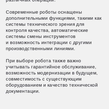
уделяется электробезопасности,
вентиляции и заземлению.
Монтаж включает несколько ключевых
этапов. Сначала устанавливают
и фиксируют основание робота, затем
подключают системы электропитания
и охлаждения. Далее монтируют
сварочное оборудование и настраивают
координатную систему. Финальным
шагом становится калибровка
манипулятора, требующая высокой
точности.
Интеграционные работы также важны.
Робот должен быть правильно
синхронизирован с производственными
линиями, системами подачи материалов
и контроля качества. Это требует
сотрудничества специалистов разных
профилей.