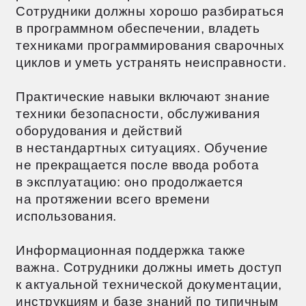
и использованию сварочных роботов
При внедрении сварочных роботов
важно учитывать несколько ключевых
моментов. Сначала проведите детальный
анализ производственных процессов,
чтобы понять, насколько роботизация
соответствует вашим задачам.
Успех зависит от правильной
организации рабочего пространства,
качественного обслуживания
оборудования и постоянного повышения
квалификации сотрудников. Важно
создать систему регулярного
технического обслуживания и контроля
качества.
Особое внимание уделите выбору
поставщика оборудования и ПО.