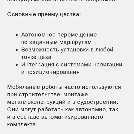
Лазерные сварочные системы — это
современные технологии для точной
сварки.
Их ключевые достоинства:
Минимальные деформации
обрабатываемых деталей
Высокая скорость процесса
Точность до микронов
Бесконтактная сварка без
механического воздействия
на материал.