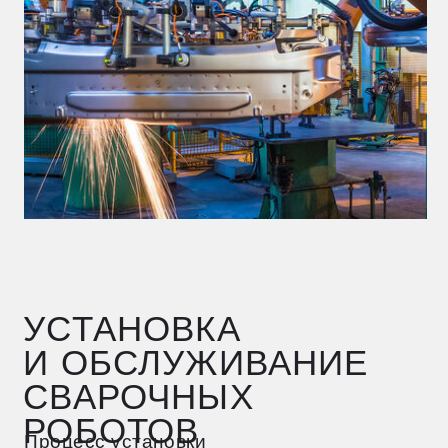
узлов, определяют степень износа
компонентов, проверяют точность
позиционирования и оценивают качество
сварных швов.
Плановые проверки проводятся
по установленному графику, который
корректируется в зависимости
от особенностей производства
и интенсивности использования
оборудования. Важно не только
следовать расписанию, но и оперативно
реагировать на сигналы системы
диагностики.
Обучение персонала
Профессиональная подготовка
операторов — важный элемент успешной