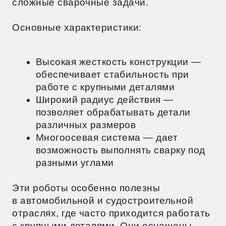
Мобильные сварочные роботы — это
новое поколение сварочного
оборудования, которое может
перемещаться по производственной
площадке. Такие решения особенно
важны для предприятий с большими
площадями или сложной планировкой.
Основные преимущества:
Автономное перемещение
по заданным маршрутам
Возможность установки в любой
точке цеха
Интеграция с системами навигации
и позиционирования
Мобильные роботы часто используются
при строительстве, монтаже
металлоконструкций и в судостроении.