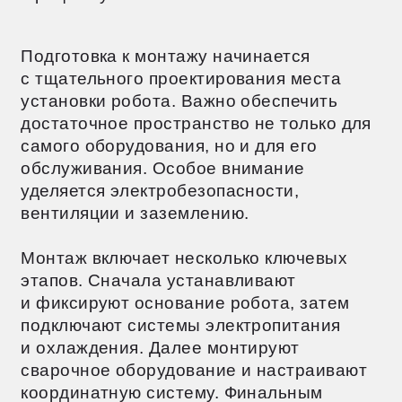
работы роботизированного комплекса.
Сотрудники должны хорошо разбираться
в программном обеспечении, владеть
техниками программирования сварочных
циклов и уметь устранять неисправности.
Практические навыки включают знание
техники безопасности, обслуживания
оборудования и действий
в нестандартных ситуациях. Обучение
не прекращается после ввода робота
в эксплуатацию: оно продолжается
на протяжении всего времени
использования.
Информационная поддержка также
важна. Сотрудники должны иметь доступ
к актуальной технической документации,
инструкциям и базе знаний по типичным
проблемам. Регулярные тренинги
и знакомство с новыми функциями